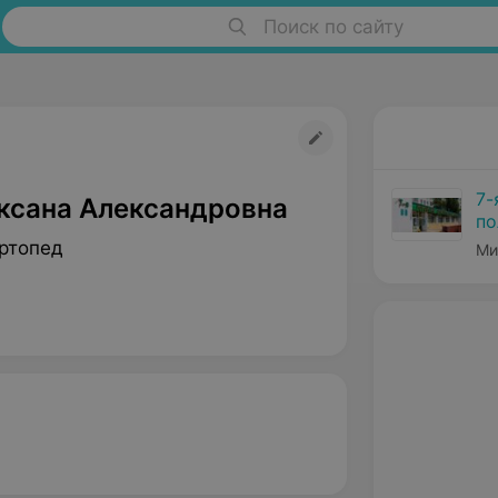
Поиск по сайту
7-
ксана Александровна
по
ртопед
Ми