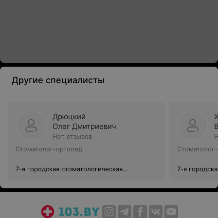
Другие специалисты
Дрюцкий
Олег Дмитриевич
Нет отзывов
Н
Стоматолог-ортопед
Стоматолог-
7-я городская стоматологическая
7-я городск
поликлиника
поликлиник