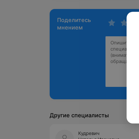
Поделитесь
мнением
Другие специалисты
Кудревич