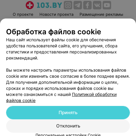
О проекте
Новости проекта
Размещение рекламы
Медицинский маркетинг
Публичный договор
Обработка файлов cookie
Пользовательское соглашение
Способы оплаты
Наш сайт использует файлы cookie для обеспечения
Вакансии
Партнеры
удобства пользователей сайта, его улучшения, сбора
Написать руководителю 103.by
статистики и предоставления персонализированных
Написать в поддержку
рекомендаций.
Персональные настройки cookie
Вы можете настроить параметры использования файлов
Обработка персональных данных
cookie или изменить свое согласие в более позднее время.
Для получения дополнительной информации о целях,
сроках и порядке использования файлов cookie вы
можете ознакомиться с нашей
Политикой обработки
файлов cookie
Принять
© 2026 ООО «Артокс Лаб», УНП 191700409
| 220012, Республика Беларусь,
г. Минск, улица Толбухина, 2, пом. 16 | help@103.by
Отклонить
Служба поддержки
+375 291212755
Персональные настройки Cookie