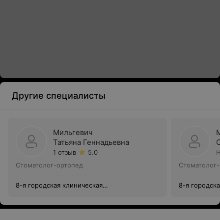
Другие специалисты
Мильгевич
Татьяна Геннадьевна
1 отзыв
5.0
Н
Стоматолог-ортопед
Стоматолог-
8-я городская клиническая
8-я городск
стоматологическая поликлиника
стоматологи