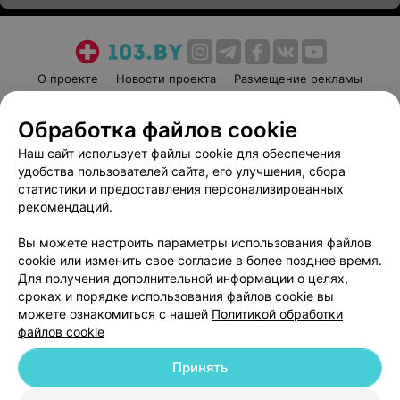
О проекте
Новости проекта
Размещение рекламы
Медицинский маркетинг
Публичный договор
Обработка файлов cookie
Пользовательское соглашение
Способы оплаты
Наш сайт использует файлы cookie для обеспечения
Вакансии
Партнеры
удобства пользователей сайта, его улучшения, сбора
Написать руководителю 103.by
статистики и предоставления персонализированных
Написать в поддержку
рекомендаций.
Персональные настройки cookie
Вы можете настроить параметры использования файлов
Обработка персональных данных
cookie или изменить свое согласие в более позднее время.
Для получения дополнительной информации о целях,
сроках и порядке использования файлов cookie вы
можете ознакомиться с нашей
Политикой обработки
файлов cookie
Принять
© 2026 ООО «Артокс Лаб», УНП 191700409
| 220012, Республика Беларусь,
г. Минск, улица Толбухина, 2, пом. 16 | help@103.by