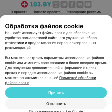
О проекте
Новости проекта
Размещение рекламы
Медицинский маркетинг
Публичный договор
Обработка файлов cookie
Пользовательское соглашение
Способы оплаты
Наш сайт использует файлы cookie для обеспечения
Вакансии
Партнеры
удобства пользователей сайта, его улучшения, сбора
Написать руководителю 103.by
статистики и предоставления персонализированных
Написать в поддержку
рекомендаций.
Персональные настройки cookie
Вы можете настроить параметры использования файлов
Обработка персональных данных
cookie или изменить свое согласие в более позднее время.
Для получения дополнительной информации о целях,
сроках и порядке использования файлов cookie вы
можете ознакомиться с нашей
Политикой обработки
файлов cookie
Принять
© 2026 ООО «Артокс Лаб», УНП 191700409
| 220012, Республика Беларусь,
г. Минск, улица Толбухина, 2, пом. 16 | help@103.by
Отклонить
Служба поддержки
+375 291212755
Персональные настройки Cookie