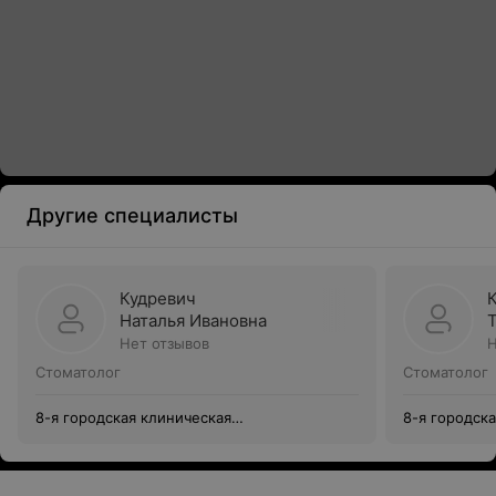
Другие специалисты
Кудревич
Наталья Ивановна
Нет отзывов
Н
Стоматолог
Стоматолог
8-я городская клиническая
8-я городск
стоматологическая поликлиника
стоматологи