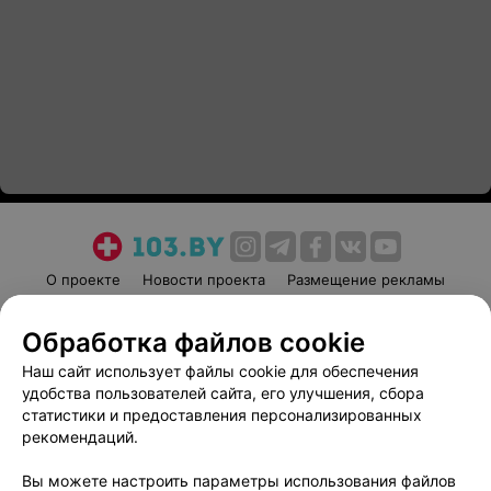
О проекте
Новости проекта
Размещение рекламы
Медицинский маркетинг
Публичный договор
Обработка файлов cookie
Пользовательское соглашение
Способы оплаты
Наш сайт использует файлы cookie для обеспечения
Вакансии
Партнеры
удобства пользователей сайта, его улучшения, сбора
Написать руководителю 103.by
статистики и предоставления персонализированных
Написать в поддержку
рекомендаций.
Персональные настройки cookie
Вы можете настроить параметры использования файлов