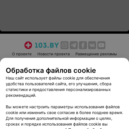
О проекте
Новости проекта
Размещение рекламы
Медицинский маркетинг
Публичный договор
Обработка файлов cookie
Пользовательское соглашение
Способы оплаты
Наш сайт использует файлы cookie для обеспечения
Вакансии
Партнеры
удобства пользователей сайта, его улучшения, сбора
Написать руководителю 103.by
статистики и предоставления персонализированных
Написать в поддержку
рекомендаций.
Персональные настройки cookie
Вы можете настроить параметры использования файлов
Обработка персональных данных
cookie или изменить свое согласие в более позднее время.
Для получения дополнительной информации о целях,
сроках и порядке использования файлов cookie вы