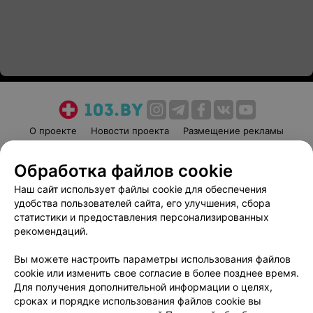
О проекте
Новости проекта
Размещение рекламы
Медицинский маркетинг
Публичный договор
Обработка файлов cookie
Пользовательское соглашение
Способы оплаты
Наш сайт использует файлы cookie для обеспечения
Вакансии
Партнеры
удобства пользователей сайта, его улучшения, сбора
Написать руководителю 103.by
статистики и предоставления персонализированных
Написать в поддержку
рекомендаций.
Персональные настройки cookie
Вы можете настроить параметры использования файлов
Обработка персональных данных
cookie или изменить свое согласие в более позднее время.
Для получения дополнительной информации о целях,
сроках и порядке использования файлов cookie вы