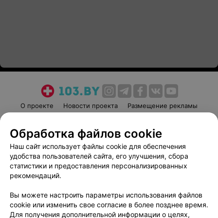
О проекте
Новости проекта
Размещение рекламы
Медицинский маркетинг
Публичный договор
Обработка файлов cookie
Пользовательское соглашение
Способы оплаты
Наш сайт использует файлы cookie для обеспечения
Вакансии
Партнеры
удобства пользователей сайта, его улучшения, сбора
Написать руководителю 103.by
статистики и предоставления персонализированных
Написать в поддержку
рекомендаций.
Персональные настройки cookie
Вы можете настроить параметры использования файлов
Обработка персональных данных
cookie или изменить свое согласие в более позднее время.
Для получения дополнительной информации о целях,