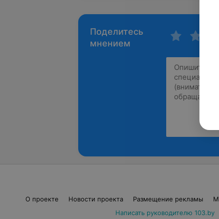
Поделитесь
мнением
О проекте
Новости проекта
Размещение рекламы
М
Написать руководителю 103.by