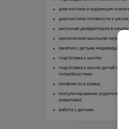
диагностика и коррекция психич
диагностика готовности к школе
школьная дезадаптация в началь
хроническая школьная неуспева
занятия с детьми индивидуально 
подготовка к школе;
подготовка к школе детей с ос
потребностями;
конфликты в семье;
консультирование родителей в
развитием;
работа с детьми.