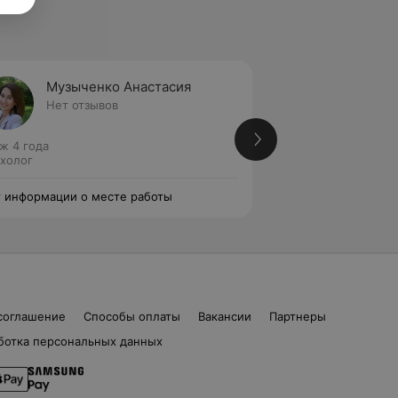
Музыченко Анастасия
Гичан
Нет отзывов
Нет от
ж 4 года
Стаж 4 года
холог
Психолог
 информации о месте работы
Нет информации о
соглашение
Способы оплаты
Вакансии
Партнеры
ботка персональных данных