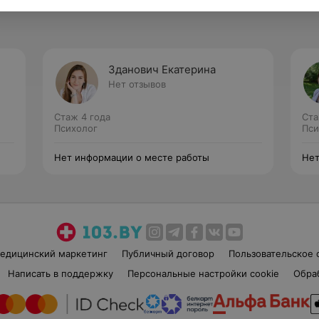
Зданович Екатерина
Нет отзывов
Стаж 4 года
Ста
Психолог
Пси
Нет информации о месте работы
Нет
едицинский маркетинг
Публичный договор
Пользовательское 
Написать в поддержку
Персональные настройки cookie
Обра