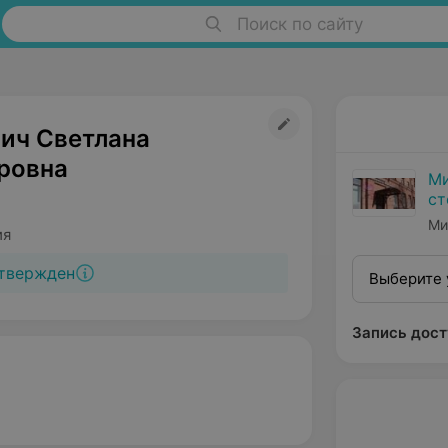
Поиск по сайту
ич Светлана
ровна
Ми
ст
по
Ми
ия
твержден
Выберите 
Запись дост