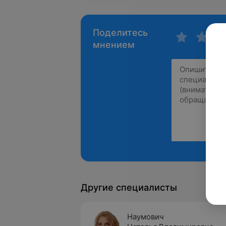
Поделитесь
мнением
Другие специалисты
Наумович