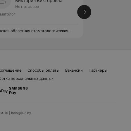
Виктория Викторовна
Светл
Нет отзывов
Нет от
матолог
Высшая категория
Стоматолог
ская областная стоматологическая
Минская областна
иклиника
поликлиника
соглашение
Способы оплаты
Вакансии
Партнеры
ботка персональных данных
ом. 16 | help@103.by