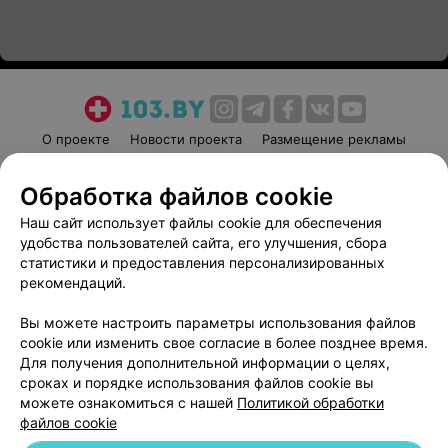
О проекте
Новости проекта
Размещение рекламы
Медицинский маркетинг
Публичный договор
Обработка файлов cookie
Пользовательское соглашение
Способы оплаты
Наш сайт использует файлы cookie для обеспечения
Вакансии
Партнеры
удобства пользователей сайта, его улучшения, сбора
Написать руководителю 103.by
статистики и предоставления персонализированных
Написать в поддержку
рекомендаций.
Персональные настройки cookie
Вы можете настроить параметры использования файлов
Обработка персональных данных
cookie или изменить свое согласие в более позднее время.
Для получения дополнительной информации о целях,
сроках и порядке использования файлов cookie вы
можете ознакомиться с нашей
Политикой обработки
файлов cookie