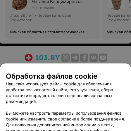
Наталья Владимировна
Нет отзывов
Н
Стаж 38 лет
•
Первая категория
Первая кате
Стоматолог
Стоматолог
Минская областная стоматологическая
Минская обл
поликлиника
поликлиник
О проекте
Новости проекта
Размещение рекламы
Обработка файлов cookie
Медицинский маркетинг
Публичный договор
Пользовательское соглашение
Способы оплаты
Наш сайт использует файлы cookie для обеспечения
удобства пользователей сайта, его улучшения, сбора
Вакансии
Партнеры
статистики и предоставления персонализированных
Написать руководителю 103.by
рекомендаций.
Написать в поддержку
Вы можете настроить параметры использования файлов
Персональные настройки cookie
cookie или изменить свое согласие в более позднее время.
Обработка персональных данных
Для получения дополнительной информации о целях,
сроках и порядке использования файлов cookie вы