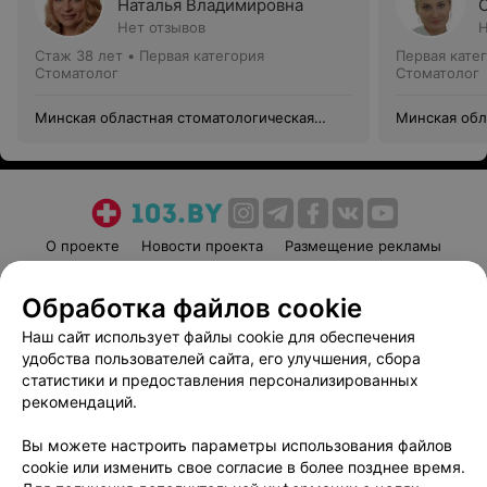
Наталья Владимировна
Нет отзывов
Н
Стаж 38 лет
•
Первая категория
Первая кате
Стоматолог
Стоматолог
Минская областная стоматологическая
Минская обл
поликлиника
поликлиник
О проекте
Новости проекта
Размещение рекламы
Медицинский маркетинг
Публичный договор
Обработка файлов cookie
Пользовательское соглашение
Способы оплаты
Наш сайт использует файлы cookie для обеспечения
Вакансии
Партнеры
удобства пользователей сайта, его улучшения, сбора
Написать руководителю 103.by
статистики и предоставления персонализированных
Написать в поддержку
рекомендаций.
Персональные настройки cookie
Вы можете настроить параметры использования файлов
Обработка персональных данных
cookie или изменить свое согласие в более позднее время.