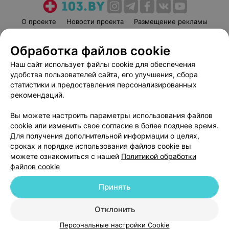
О проекте
Новости проекта
Размещение рекламы
Медицинский маркетинг
Публичный договор
Обработка файлов cookie
Пользовательское соглашение
Способы оплаты
Наш сайт использует файлы cookie для обеспечения
Вакансии
Партнеры
удобства пользователей сайта, его улучшения, сбора
Написать руководителю 103.by
статистики и предоставления персонализированных
Написать в поддержку
рекомендаций.
Персональные настройки cookie
Вы можете настроить параметры использования файлов
Обработка персональных данных
cookie или изменить свое согласие в более позднее время.
Для получения дополнительной информации о целях,
сроках и порядке использования файлов cookie вы
можете ознакомиться с нашей
Политикой обработки
файлов cookie
Принять
© 2026 ООО «Артокс Лаб», УНП 191700409
| 220012, Республика Беларусь,
г. Минск, улица Толбухина, 2, пом. 16 | help@103.by
Отклонить
Служба поддержки
+375 291212755
Персональные настройки Cookie