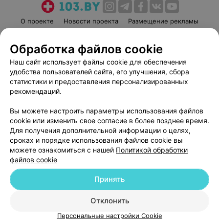
О проекте
Новости проекта
Размещение рекламы
Медицинский маркетинг
Публичный договор
Обработка файлов cookie
Пользовательское соглашение
Способы оплаты
Наш сайт использует файлы cookie для обеспечения
Вакансии
Партнеры
удобства пользователей сайта, его улучшения, сбора
Написать руководителю 103.by
статистики и предоставления персонализированных
Написать в поддержку
рекомендаций.
Персональные настройки cookie
Вы можете настроить параметры использования файлов
Обработка персональных данных
cookie или изменить свое согласие в более позднее время.
Для получения дополнительной информации о целях,
сроках и порядке использования файлов cookie вы
можете ознакомиться с нашей
Политикой обработки
файлов cookie
Принять
© 2026 ООО «Артокс Лаб», УНП 191700409
| 220012, Республика Беларусь,
г. Минск, улица Толбухина, 2, пом. 16 | help@103.by
Отклонить
Служба поддержки
+375 291212755
Персональные настройки Cookie