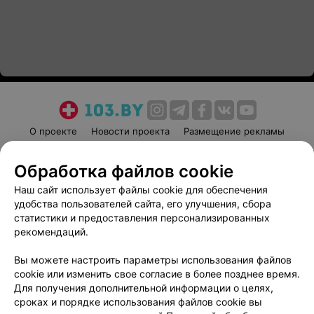
О проекте
Новости проекта
Размещение рекламы
Медицинский маркетинг
Публичный договор
Обработка файлов cookie
Пользовательское соглашение
Способы оплаты
Наш сайт использует файлы cookie для обеспечения
Вакансии
Партнеры
удобства пользователей сайта, его улучшения, сбора
Написать руководителю 103.by
статистики и предоставления персонализированных
Написать в поддержку
рекомендаций.
Персональные настройки cookie
Вы можете настроить параметры использования файлов
Обработка персональных данных
cookie или изменить свое согласие в более позднее время.
Для получения дополнительной информации о целях,
сроках и порядке использования файлов cookie вы