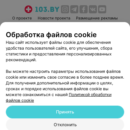
О проекте
Новости проекта
Размещение рекламы
Медицинский маркетинг
Публичный договор
Обработка файлов cookie
Пользовательское соглашение
Способы оплаты
Наш сайт использует файлы cookie для обеспечения
Вакансии
Партнеры
удобства пользователей сайта, его улучшения, сбора
Написать руководителю 103.by
статистики и предоставления персонализированных
Написать в поддержку
рекомендаций.
Персональные настройки cookie
Вы можете настроить параметры использования файлов
Обработка персональных данных
cookie или изменить свое согласие в более позднее время.
Для получения дополнительной информации о целях,
сроках и порядке использования файлов cookie вы
можете ознакомиться с нашей
Политикой обработки
файлов cookie
Принять
© 2026 ООО «Артокс Лаб», УНП 191700409
| 220012, Республика Беларусь,
г. Минск, улица Толбухина, 2, пом. 16 | help@103.by
Отклонить