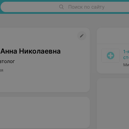
Поиск по сайту
 Анна Николаевна
1-
ст
атолог
Ми
ия