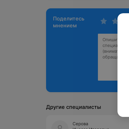
Поделитесь
мнением
Другие специалисты
Серова