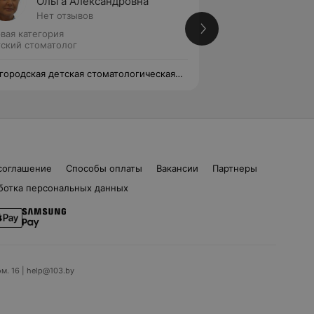
Ольга Александровна
Ирина
Нет отзывов
Нет от
вая категория
Первая категория
ский стоматолог
Детский стоматол
 городская детская стоматологическая
1-я городская дет
иклиника
поликлиника
соглашение
Способы оплаты
Вакансии
Партнеры
ботка персональных данных
ом. 16 | help@103.by