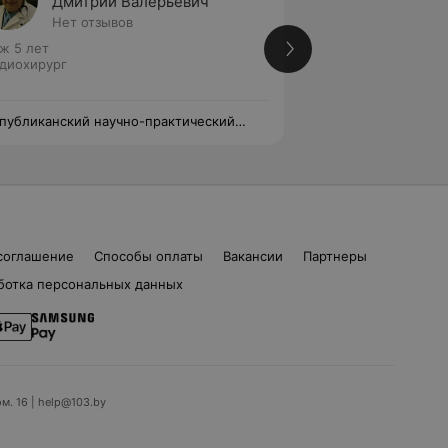
Дмитрий Валерьевич
Илья 
Нет отзывов
Нет от
ж 5 лет
Кардиохирург
диохирург
публиканский научно-практический
Республиканский 
тр детской хирургии
центр детской хир
соглашение
Способы оплаты
Вакансии
Партнеры
ботка персональных данных
ом. 16 | help@103.by