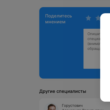
Поделитесь
мнением
Другие специалисты
Горустович