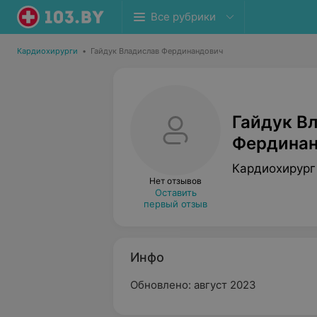
Все рубрики
Кардиохирурги
•
Гайдук Владислав Фердинандович
Гайдук В
Фердина
Кардиохирург
Нет отзывов
Оставить
первый отзыв
Инфо
Обновлено: август 2023