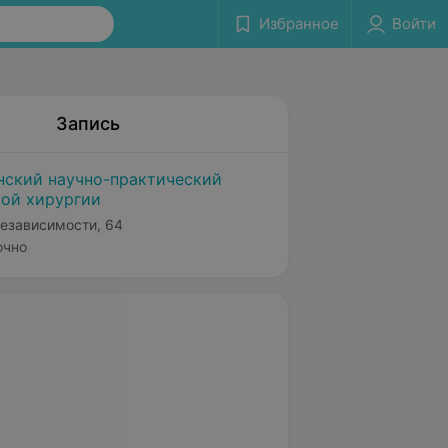
Избранное
Войти
Запись
нский научно-практический
кой хирургии
Независимости, 64
очно