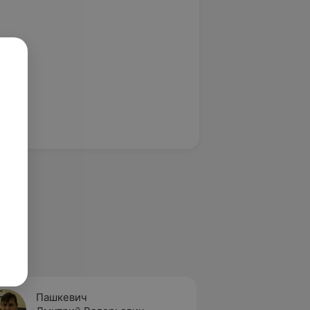
Пашкевич
Замот