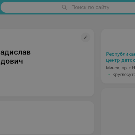
Поиск по сайту
ладислав
Республика
ндович
центр детс
Минск, пр-т 
Круглосут