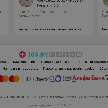
Александр Владимирович
1 отзыв
5.0
т
Стаж 5 лет
•
Зав. отделением
Ста
Кардиохирург
Кар
Республиканский научно-практический
Рес
центр детской хирургии
цен
едицинский маркетинг
Публичный договор
Пользовательское 
Написать в поддержку
Персональные настройки cookie
Обра
б», УНП 191700409
| 220012, Республика Беларусь, г. Минск, улица Толбухина, 2, п
Служба поддержки
+375 291212755