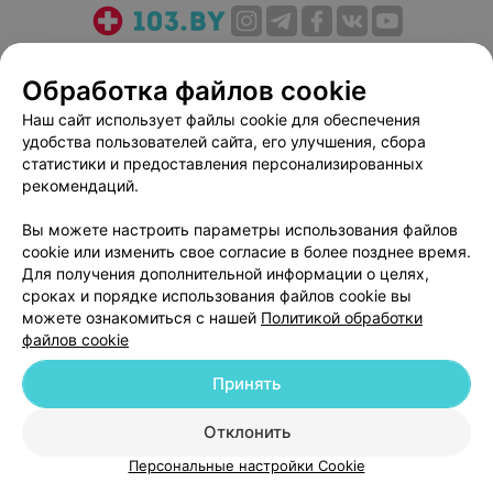
О проекте
Новости проекта
Размещение рекламы
Обработка файлов cookie
Медицинский маркетинг
Публичный договор
Пользовательское соглашение
Способы оплаты
Наш сайт использует файлы cookie для обеспечения
удобства пользователей сайта, его улучшения, сбора
Вакансии
Партнеры
статистики и предоставления персонализированных
Написать руководителю 103.by
рекомендаций.
Написать в поддержку
Вы можете настроить параметры использования файлов
Персональные настройки cookie
cookie или изменить свое согласие в более позднее время.
Обработка персональных данных
Для получения дополнительной информации о целях,
сроках и порядке использования файлов cookie вы
можете ознакомиться с нашей
Политикой обработки
файлов cookie
Принять
© 2026 ООО «Артокс Лаб», УНП 191700409
| 220012, Республика Беларусь,
Отклонить
г. Минск, улица Толбухина, 2, пом. 16 | help@103.by
Персональные настройки Cookie
Служба поддержки
+375 291212755