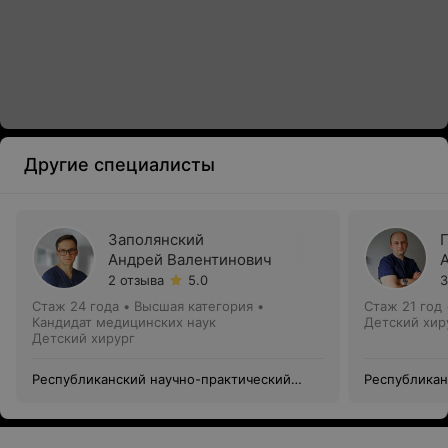
Другие специалисты
Заполянский
Андрей Валентинович
2 отзыва
5.0
3
Стаж 24 года
•
Высшая категория
•
Стаж 21 год
Кандидат медицинских наук
Детский хир
Детский хирург
Республиканский научно-практический
Республикан
центр детской хирургии
центр детск