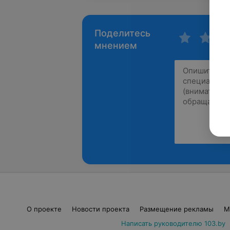
Поделитесь
мнением
О проекте
Новости проекта
Размещение рекламы
М
Написать руководителю 103.by