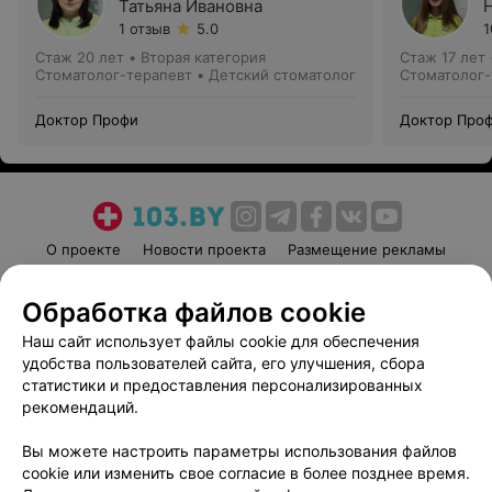
Татьяна Ивановна
1 отзыв
5.0
1
Стаж 20 лет
•
Вторая категория
Стаж 17 лет
Стоматолог-терапевт • Детский стоматолог
Стоматолог-
Доктор Профи
Доктор Про
О проекте
Новости проекта
Размещение рекламы
Медицинский маркетинг
Публичный договор
Обработка файлов cookie
Пользовательское соглашение
Способы оплаты
Наш сайт использует файлы cookie для обеспечения
Вакансии
Партнеры
удобства пользователей сайта, его улучшения, сбора
Написать руководителю 103.by
статистики и предоставления персонализированных
Написать в поддержку
рекомендаций.
Персональные настройки cookie
Вы можете настроить параметры использования файлов
Обработка персональных данных
cookie или изменить свое согласие в более позднее время.