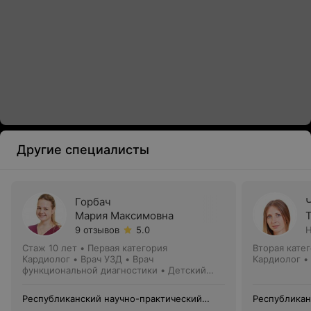
Другие специалисты
Горбач
Мария Максимовна
9 отзывов
5.0
Н
Стаж 10 лет
•
Первая категория
Вторая кате
Кардиолог • Врач УЗД • Врач
Кардиолог •
функциональной диагностики • Детский
кардиолог
Республиканский научно-практический
Республикан
центр детской хирургии
центр детск