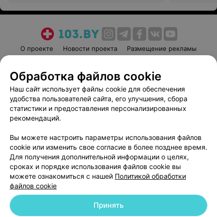
О проекте
Новости проекта
Размещение рекламы
Медицинский маркетинг
Публичный договор
Обработка файлов cookie
Пользовательское соглашение
Способы оплаты
Наш сайт использует файлы cookie для обеспечения
Вакансии
Партнеры
удобства пользователей сайта, его улучшения, сбора
Написать руководителю 103.by
статистики и предоставления персонализированных
Написать в поддержку
рекомендаций.
Персональные настройки cookie
Вы можете настроить параметры использования файлов
Обработка персональных данных
cookie или изменить свое согласие в более позднее время.
Для получения дополнительной информации о целях,
сроках и порядке использования файлов cookie вы
можете ознакомиться с нашей
Политикой обработки
файлов cookie
Принять
© 2026 ООО «Артокс Лаб», УНП 191700409
| 220012, Республика Беларусь,