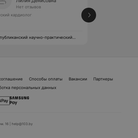
Лилия Денисовна
Верон
Нет отзывов
Нет от
ский кардиолог
Детский кардиоло
публиканский научно-практический
Республиканский 
тр детской хирургии
центр детской хир
соглашение
Способы оплаты
Вакансии
Партнеры
ботка персональных данных
ом. 16 | help@103.by