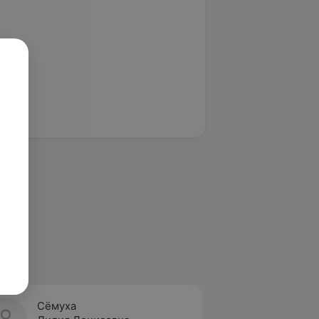
Сёмуха
Дрозд