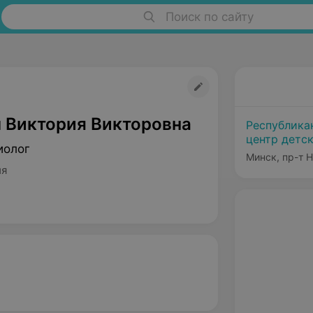
Поиск по сайту
 Виктория Викторовна
Республика
центр детс
иолог
Минск, пр-т 
ия