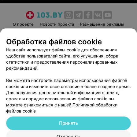
О проекте
Новости проекта
Размещение рекламы
Медицинский маркетинг
Публичный договор
Обработка файлов cookie
Пользовательское соглашение
Способы оплаты
Наш сайт использует файлы cookie для обеспечения
Вакансии
Партнеры
удобства пользователей сайта, его улучшения, сбора
Написать руководителю 103.by
статистики и предоставления персонализированных
Написать в поддержку
рекомендаций.
Персональные настройки cookie
Вы можете настроить параметры использования файлов
Обработка персональных данных
cookie или изменить свое согласие в более позднее время.
Для получения дополнительной информации о целях,
сроках и порядке использования файлов cookie вы
можете ознакомиться с нашей
Политикой обработки
файлов cookie
Принять
© 2026 ООО «Артокс Лаб», УНП 191700409
| 220012, Республика Беларусь,
г. Минск, улица Толбухина, 2, пом. 16 | help@103.by
Отклонить