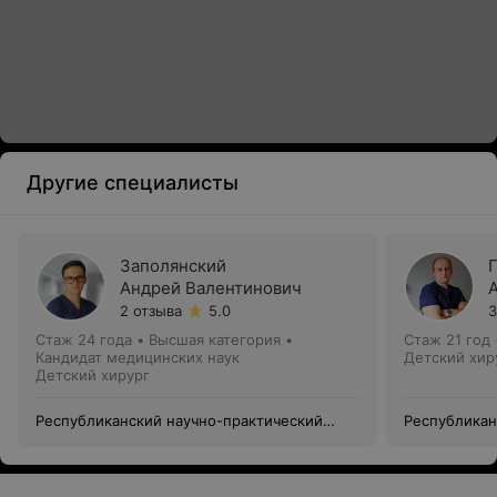
Другие специалисты
Заполянский
Андрей Валентинович
2 отзыва
5.0
3
Стаж 24 года
•
Высшая категория
•
Стаж 21 год
Кандидат медицинских наук
Детский хир
Детский хирург
Республиканский научно-практический
Республикан
центр детской хирургии
центр детск