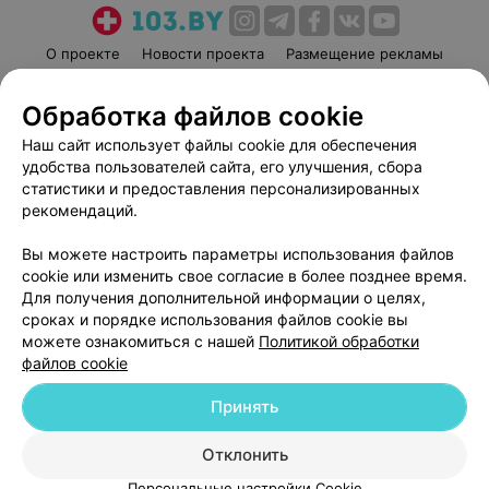
О проекте
Новости проекта
Размещение рекламы
Медицинский маркетинг
Публичный договор
Обработка файлов cookie
Пользовательское соглашение
Способы оплаты
Наш сайт использует файлы cookie для обеспечения
Вакансии
Партнеры
удобства пользователей сайта, его улучшения, сбора
Написать руководителю 103.by
статистики и предоставления персонализированных
Написать в поддержку
рекомендаций.
Персональные настройки cookie
Вы можете настроить параметры использования файлов
Обработка персональных данных
cookie или изменить свое согласие в более позднее время.
Для получения дополнительной информации о целях,
сроках и порядке использования файлов cookie вы
можете ознакомиться с нашей
Политикой обработки
файлов cookie
Принять
© 2026 ООО «Артокс Лаб», УНП 191700409
| 220012, Республика Беларусь,
г. Минск, улица Толбухина, 2, пом. 16 | help@103.by
Отклонить
Служба поддержки
+375 291212755
Персональные настройки Cookie