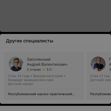
Другие специалисты
Заполянский
Андрей Валентинович
2 отзыва
5.0
3
Стаж 24 года
•
Высшая категория
•
Стаж 21 год
Кандидат медицинских наук
Детский хир
Детский хирург
Республиканский научно-практический
Республикан
центр детской хирургии
центр детск