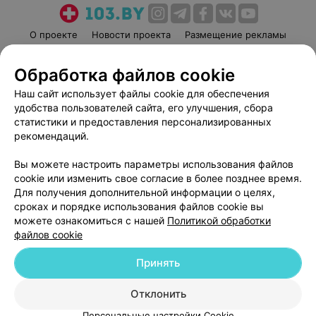
О проекте
Новости проекта
Размещение рекламы
Медицинский маркетинг
Публичный договор
Обработка файлов cookie
Пользовательское соглашение
Способы оплаты
Наш сайт использует файлы cookie для обеспечения
Вакансии
Партнеры
удобства пользователей сайта, его улучшения, сбора
Написать руководителю 103.by
статистики и предоставления персонализированных
Написать в поддержку
рекомендаций.
Персональные настройки cookie
Вы можете настроить параметры использования файлов
Обработка персональных данных
cookie или изменить свое согласие в более позднее время.
Для получения дополнительной информации о целях,
сроках и порядке использования файлов cookie вы
можете ознакомиться с нашей
Политикой обработки
файлов cookie
Принять
© 2026 ООО «Артокс Лаб», УНП 191700409
| 220012, Республика Беларусь,
г. Минск, улица Толбухина, 2, пом. 16 | help@103.by
Отклонить
Служба поддержки
+375 291212755
Персональные настройки Cookie