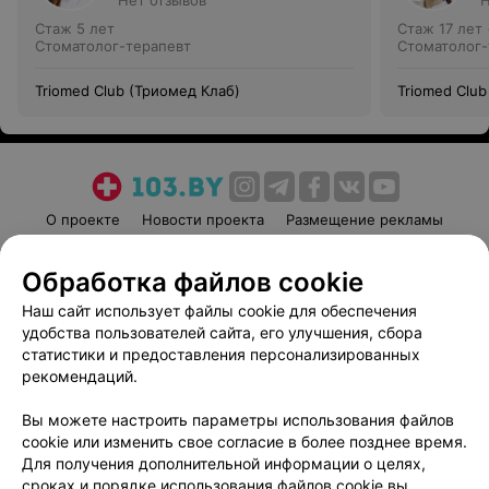
Нет отзывов
Н
Стаж 5 лет
Стаж 17 лет
Стоматолог-терапевт
Стоматолог-
Triomed Club (Триомед Клаб)
Triomed Club
О проекте
Новости проекта
Размещение рекламы
Медицинский маркетинг
Публичный договор
Обработка файлов cookie
Пользовательское соглашение
Способы оплаты
Наш сайт использует файлы cookie для обеспечения
Вакансии
Партнеры
удобства пользователей сайта, его улучшения, сбора
Написать руководителю 103.by
статистики и предоставления персонализированных
Написать в поддержку
рекомендаций.
Персональные настройки cookie
Вы можете настроить параметры использования файлов
Обработка персональных данных
cookie или изменить свое согласие в более позднее время.
Для получения дополнительной информации о целях,
сроках и порядке использования файлов cookie вы