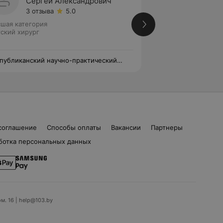
Сергей Александрович
Евген
3 отзыва
5.0
Нет от
шая категория
Детский хирург
ский хирург
публиканский научно-практический
Республиканский 
тр детской хирургии
центр детской хир
соглашение
Способы оплаты
Вакансии
Партнеры
ботка персональных данных
ом. 16 | help@103.by