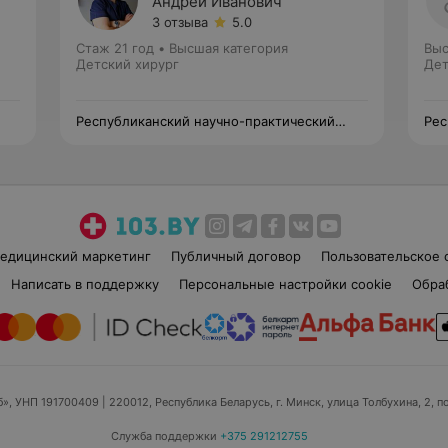
Андрей Иванович
3 отзыва
5.0
Стаж 21 год
•
Высшая категория
Выс
Детский хирург
Дет
Республиканский научно-практический
Рес
центр детской хирургии
цен
едицинский маркетинг
Публичный договор
Пользовательское 
Написать в поддержку
Персональные настройки cookie
Обра
б», УНП 191700409
| 220012, Республика Беларусь, г. Минск, улица Толбухина, 2, п
Служба поддержки
+375 291212755