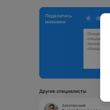
Поделитесь
мнением
Другие специалисты
Заполянский