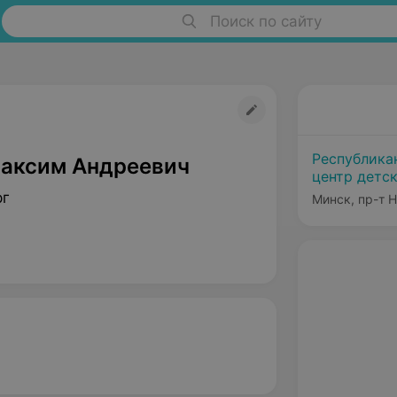
Поиск по сайту
Республика
аксим Андреевич
центр детс
рг
Минск, пр-т 