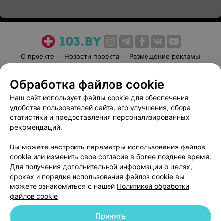
О проекте
Новости проекта
Размещение рекламы
Медицинский маркетинг
Публичный договор
Обработка файлов cookie
Пользовательское соглашение
Способы оплаты
Наш сайт использует файлы cookie для обеспечения
Вакансии
Партнеры
удобства пользователей сайта, его улучшения, сбора
Написать руководителю 103.by
статистики и предоставления персонализированных
Написать в поддержку
рекомендаций.
Персональные настройки cookie
Вы можете настроить параметры использования файлов
Обработка персональных данных
cookie или изменить свое согласие в более позднее время.
Для получения дополнительной информации о целях,
сроках и порядке использования файлов cookie вы
можете ознакомиться с нашей
Политикой обработки
файлов cookie
Принять