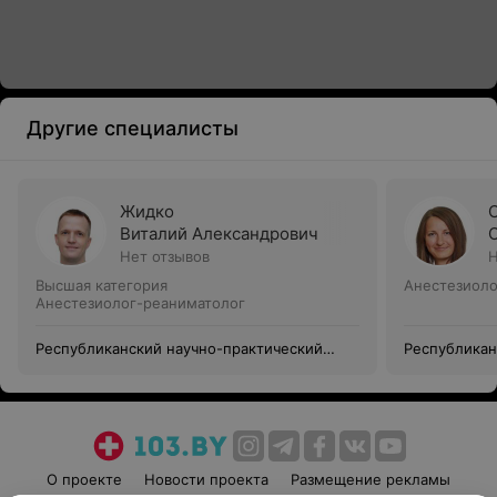
Другие специалисты
Жидко
Виталий Александрович
Нет отзывов
Н
Высшая категория
Анестезиоло
Анестезиолог-реаниматолог
Республиканский научно-практический
Республикан
центр детской хирургии
центр детск
О проекте
Новости проекта
Размещение рекламы