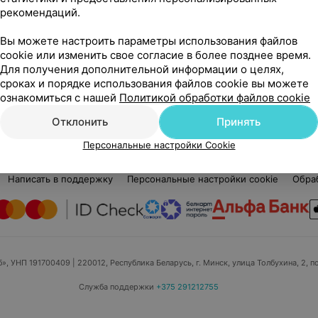
Нет отзывов
рекомендаций.
Стаж 7 лет
Администратор
Вы можете настроить параметры использования файлов
cookie или изменить свое согласие в более позднее время.
Хиневич и К
Для получения дополнительной информации о целях,
сроках и порядке использования файлов cookie вы можете
ознакомиться с нашей
Политикой обработки файлов cookie
Отклонить
Принять
Персональные настройки Cookie
едицинский маркетинг
Публичный договор
Пользовательское 
Написать в поддержку
Персональные настройки cookie
Обра
б», УНП 191700409
| 220012, Республика Беларусь, г. Минск, улица Толбухина, 2, п
Служба поддержки
+375 291212755