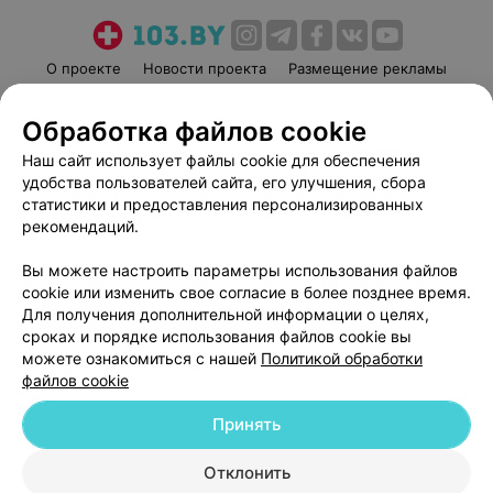
О проекте
Новости проекта
Размещение рекламы
Медицинский маркетинг
Публичный договор
Обработка файлов cookie
Пользовательское соглашение
Способы оплаты
Наш сайт использует файлы cookie для обеспечения
Вакансии
Партнеры
удобства пользователей сайта, его улучшения, сбора
Написать руководителю 103.by
статистики и предоставления персонализированных
Написать в поддержку
рекомендаций.
Персональные настройки cookie
Вы можете настроить параметры использования файлов
Обработка персональных данных
cookie или изменить свое согласие в более позднее время.
Для получения дополнительной информации о целях,
сроках и порядке использования файлов cookie вы
можете ознакомиться с нашей
Политикой обработки
файлов cookie
Принять
© 2026 ООО «Артокс Лаб», УНП 191700409
| 220012, Республика Беларусь,
г. Минск, улица Толбухина, 2, пом. 16 | help@103.by
Отклонить