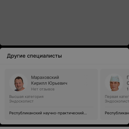
Другие специалисты
Мараховский
Кирилл Юрьевич
Нет отзывов
1
Высшая категория
Первая кате
Эндоскопист
Эндоскопис
Республиканский научно-практический
Республикан
центр детской хирургии
центр детск