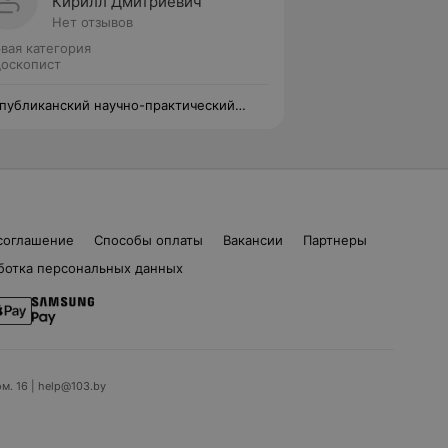
Кирилл Дмитриевич
Нет отзывов
вая категория
оскопист
публиканский научно-практический
тр детской хирургии
соглашение
Способы оплаты
Вакансии
Партнеры
ботка персональных данных
ом. 16 | help@103.by