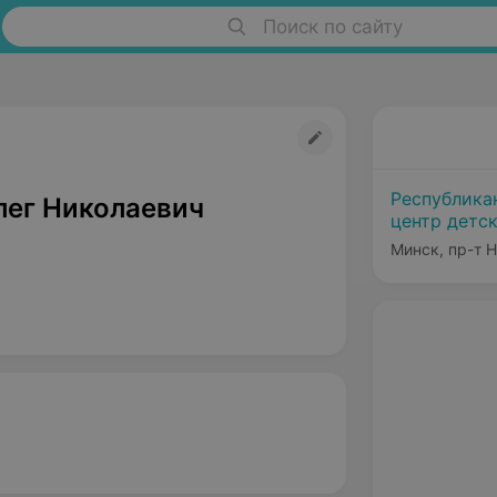
Поиск по сайту
Республика
лег Николаевич
центр детс
Минск, пр-т 