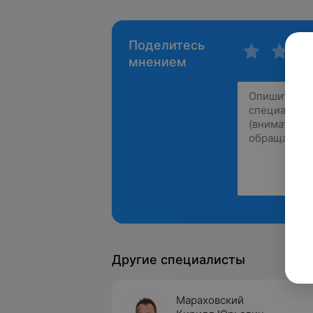
Поделитесь
мнением
Другие специалисты
Мараховский