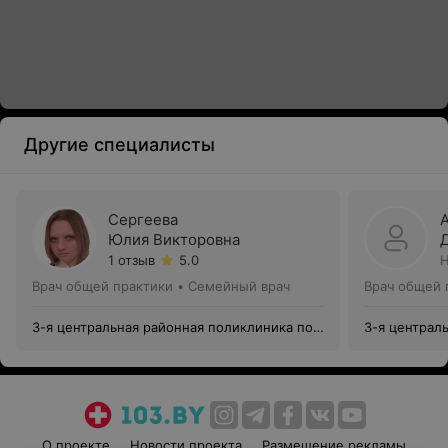
Другие специалисты
Сергеева
Юлия Викторовна
1 отзыв
5.0
Н
Врач общей практики • Семейный врач
Врач общей 
3-я центральная районная поликлиника пос.
3-я централ
Сокол
Сокол
О проекте
Новости проекта
Размещение рекламы