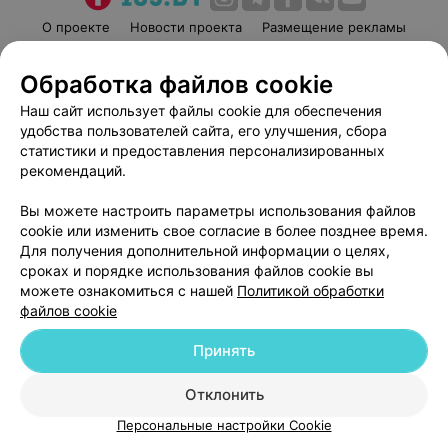
О проекте
Новости проекта
Размещение рекламы
Медицинский маркетинг
Публичный договор
Обработка файлов cookie
Пользовательское соглашение
Способы оплаты
Наш сайт использует файлы cookie для обеспечения
Вакансии
Партнеры
удобства пользователей сайта, его улучшения, сбора
Написать руководителю 103.by
статистики и предоставления персонализированных
Написать в поддержку
рекомендаций.
Персональные настройки cookie
Вы можете настроить параметры использования файлов
Обработка персональных данных
cookie или изменить свое согласие в более позднее время.
Для получения дополнительной информации о целях,
сроках и порядке использования файлов cookie вы
можете ознакомиться с нашей
Политикой обработки
файлов cookie
Принять
© 2026 ООО «Артокс Лаб», УНП 191700409
| 220012, Республика Беларусь,
г. Минск, улица Толбухина, 2, пом. 16 | help@103.by
Отклонить
Служба поддержки
+375 291212755
Персональные настройки Cookie