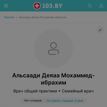
Терапия
•
Альсаади Деяаа Мохаммед-ибрахим
Альсаади Деяаа Мохаммед-
ибрахим
Врач общей практики • Семейный врач
Нет отзывов
Оставить первый отзыв