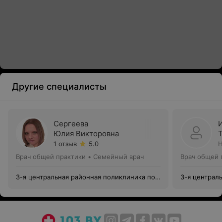
Другие специалисты
Сергеева
Юлия Викторовна
1 отзыв
5.0
Н
Врач общей практики • Семейный врач
Врач общей 
3-я центральная районная поликлиника пос.
3-я централ
Сокол
Сокол