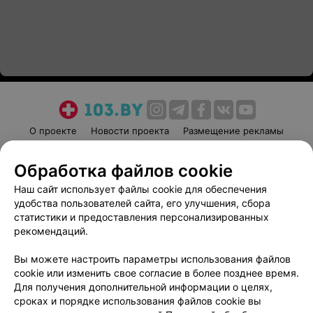
О проекте
Новости проекта
Размещение рекламы
Медицинский маркетинг
Публичный договор
Обработка файлов cookie
Пользовательское соглашение
Способы оплаты
Наш сайт использует файлы cookie для обеспечения
Вакансии
Партнеры
удобства пользователей сайта, его улучшения, сбора
Написать руководителю 103.by
статистики и предоставления персонализированных
Написать в поддержку
рекомендаций.
Персональные настройки cookie
Вы можете настроить параметры использования файлов
Обработка персональных данных
cookie или изменить свое согласие в более позднее время.
Для получения дополнительной информации о целях,
сроках и порядке использования файлов cookie вы