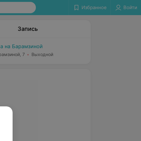
Избранное
Войти
Запись
а на Барамзиной
рамзиной, 7
Выходной