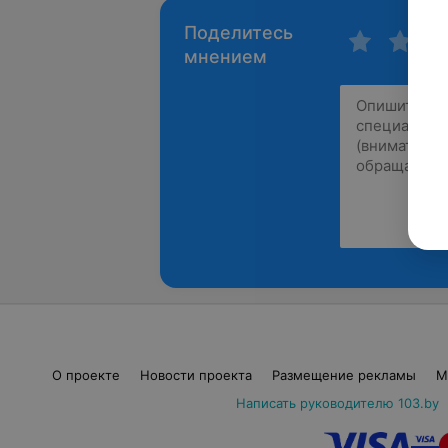
Поделитесь
мнением
О проекте
Новости проекта
Размещение рекламы
М
Написать руководителю 103.by