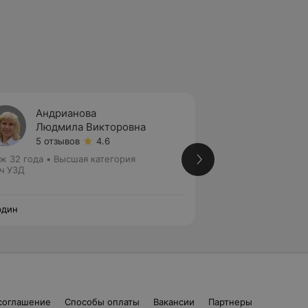
Андрианова
Анище
Людмила Викторовна
Алла 
5 отзывов
4.6
5 отзы
ж 32 года
•
Высшая категория
Стаж 44 года
•
Вы
ч УЗД
Врач УЗД • Врач ф
диагностики
рдин
Нордин
соглашение
Способы оплаты
Вакансии
Партнеры