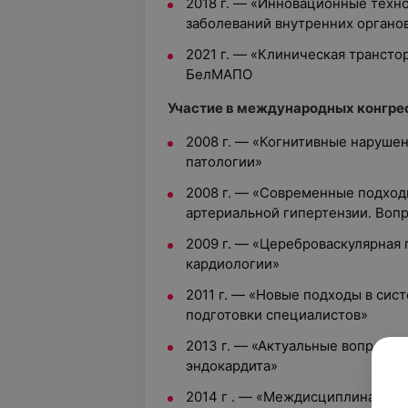
2018 г. — «Инновационные техно
заболеваний внутренних органо
2021 г. — «Клиническая трансто
БелМАПО
Участие в международных конгрес
2008 г. — «Когнитивные наруше
патологии»
2008 г. — «Современные подход
артериальной гипертензии. Воп
2009 г. — «Цереброваскулярная 
кардиологии»
2011 г. — «Новые подходы в сис
подготовки специалистов»
2013 г. — «Актуальные вопросы
эндокардита»
2014 г . — «Междисциплинарны