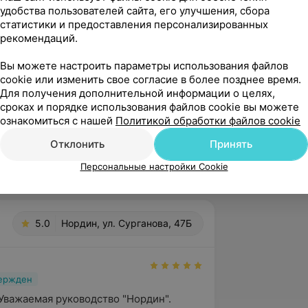
удобства пользователей сайта, его улучшения, сбора
статистики и предоставления персонализированных
рекомендаций.
дной ЭХО-КГ;
Вы можете настроить параметры использования файлов
cookie или изменить свое согласие в более позднее время.
ых международных исследованиях
Для получения дополнительной информации о целях,
сроках и порядке использования файлов cookie вы можете
ознакомиться с нашей
Политикой обработки файлов cookie
ечатных работ, а также методических
Отклонить
Принять
авным образом, различным аспектам
Персональные настройки Cookie
5.0
Нордин, ул. Сурганова, 47Б
вержден
Уважаемая руководство "Нордин". 