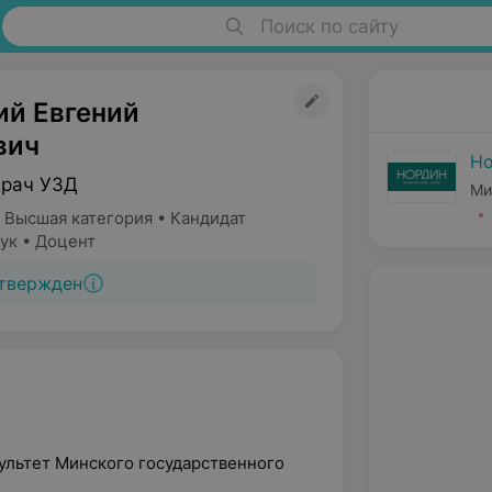
Поиск по сайту
ий Евгений
вич
Н
Врач УЗД
Ми
 Высшая категория • Кандидат
ук • Доцент
твержден
ультет Минского государственного