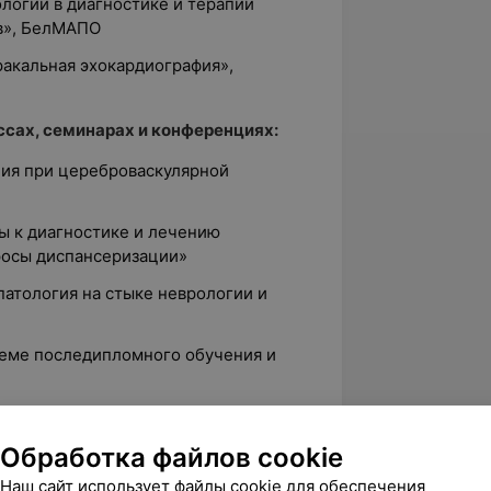
логии в диагностике и терапии
в», БелМАПО
ракальная эхокардиография»,
сах, семинарах и конференциях:
ния при цереброваскулярной
ы к диагностике и лечению
росы диспансеризации»
патология на стыке неврологии и
теме последипломного обучения и
 диагностики и лечения инфекционного
Обработка файлов cookie
е проблемы клинической
Наш сайт использует файлы cookie для обеспечения