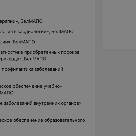
терапии», БелМАПО
ология в кардиологии», БелМАПО
афии», БелМАПО
диагностике приобретенных пороков
перикарда», БелМАПО
е, профилактика заболеваний
ческое обеспечение учебно-
елМАПО
ие заболеваний внутренних органов»,
ческое обеспечение образовательного