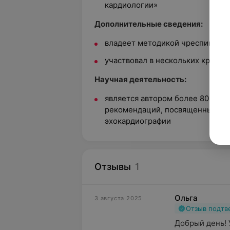
кардиологии»
Дополнительные сведения:
владеет методикой чреспищево
участвовал в нескольких крупн
Научная деятельность:
является автором более 80-ти п
рекомендаций, посвященных, гл
эхокардиографии
Отзывы
1
Ольга
3 августа 2025
Отзыв подт
Добрый день! 