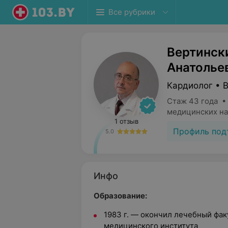
Все рубрики
Вертинск
Анатолье
Кардиолог • 
Стаж 43 года •
медицинских на
1 отзыв
Профиль под
5.0
Инфо
Образование:
1983 г. — окончил лечебный фак
медицинского института