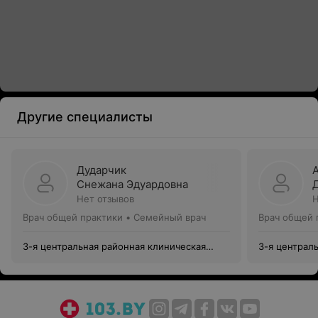
Другие специалисты
Дударчик
Снежана Эдуардовна
Нет отзывов
Н
Врач общей практики • Семейный врач
Врач общей 
3-я центральная районная клиническая
3-я централ
поликлиника Октябрьского района
поликлиника