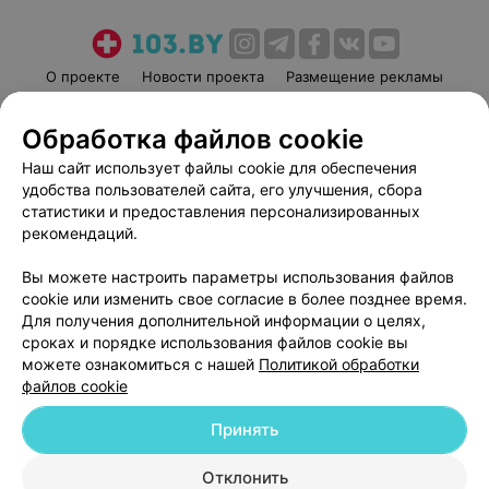
О проекте
Новости проекта
Размещение рекламы
Медицинский маркетинг
Публичный договор
Обработка файлов cookie
Пользовательское соглашение
Способы оплаты
Наш сайт использует файлы cookie для обеспечения
Вакансии
Партнеры
удобства пользователей сайта, его улучшения, сбора
Написать руководителю 103.by
статистики и предоставления персонализированных
Написать в поддержку
рекомендаций.
Персональные настройки cookie
Вы можете настроить параметры использования файлов
Обработка персональных данных
cookie или изменить свое согласие в более позднее время.
Для получения дополнительной информации о целях,
сроках и порядке использования файлов cookie вы
можете ознакомиться с нашей
Политикой обработки
файлов cookie
Принять
© 2026 ООО «Артокс Лаб», УНП 191700409
| 220012, Республика Беларусь,
г. Минск, улица Толбухина, 2, пом. 16 | help@103.by
Отклонить