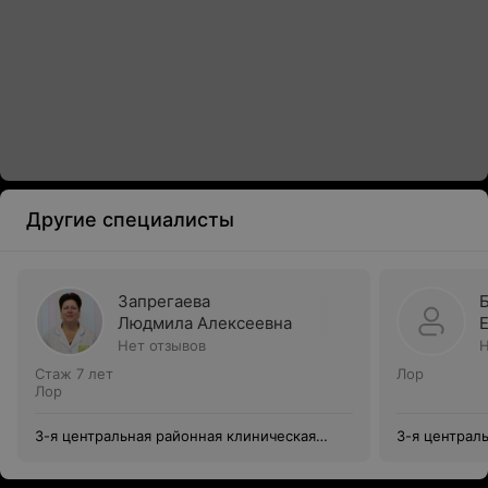
Другие специалисты
Запрегаева
Людмила Алексеевна
Нет отзывов
Н
Стаж 7 лет
Лор
Лор
3-я центральная районная клиническая
3-я централ
поликлиника Октябрьского района
поликлиника