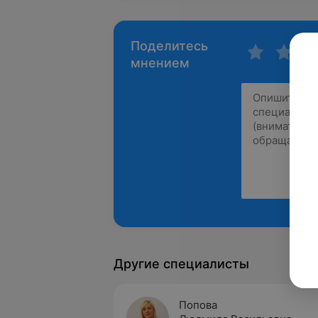
Поделитесь
мнением
Другие специалисты
Попова