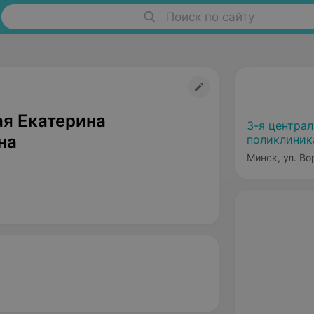
Поиск по сайту
я Екатерина
3-я центра
на
поликлиник
Минск, ул. Во