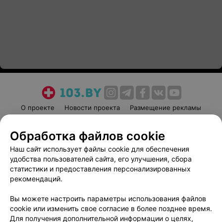
О проекте
Новости проекта
Размещение рекламы
Медицинский маркетинг
Публичный договор
Обработка файлов cookie
Пользовательское соглашение
Способы оплаты
Наш сайт использует файлы cookie для обеспечения
Вакансии
Партнеры
удобства пользователей сайта, его улучшения, сбора
Написать руководителю 103.by
статистики и предоставления персонализированных
Написать в поддержку
рекомендаций.
Персональные настройки cookie
Вы можете настроить параметры использования файлов
Обработка персональных данных
cookie или изменить свое согласие в более позднее время.
Для получения дополнительной информации о целях,