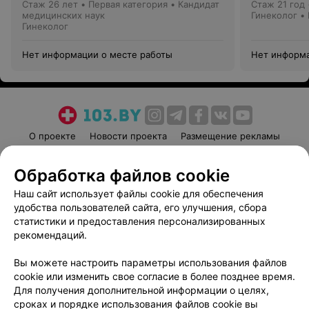
Стаж 26 лет
•
Первая категория
•
Кандидат
Стаж 21 год
медицинских наук
Гинеколог •
Гинеколог
Нет информации о месте работы
Нет информа
О проекте
Новости проекта
Размещение рекламы
Медицинский маркетинг
Публичный договор
Обработка файлов cookie
Пользовательское соглашение
Способы оплаты
Наш сайт использует файлы cookie для обеспечения
Вакансии
Партнеры
удобства пользователей сайта, его улучшения, сбора
Написать руководителю 103.by
статистики и предоставления персонализированных
Написать в поддержку
рекомендаций.
Персональные настройки cookie
Вы можете настроить параметры использования файлов
Обработка персональных данных
cookie или изменить свое согласие в более позднее время.
Для получения дополнительной информации о целях,
сроках и порядке использования файлов cookie вы