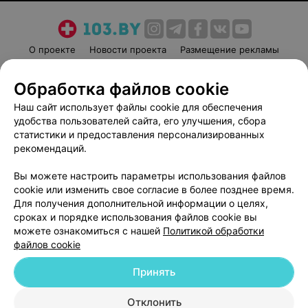
О проекте
Новости проекта
Размещение рекламы
Медицинский маркетинг
Публичный договор
Обработка файлов cookie
Пользовательское соглашение
Способы оплаты
Наш сайт использует файлы cookie для обеспечения
Вакансии
Партнеры
удобства пользователей сайта, его улучшения, сбора
Написать руководителю 103.by
статистики и предоставления персонализированных
Написать в поддержку
рекомендаций.
Персональные настройки cookie
Вы можете настроить параметры использования файлов
Обработка персональных данных
cookie или изменить свое согласие в более позднее время.
Для получения дополнительной информации о целях,
сроках и порядке использования файлов cookie вы
можете ознакомиться с нашей
Политикой обработки
файлов cookie
Принять
© 2026 ООО «Артокс Лаб», УНП 191700409
| 220012, Республика Беларусь,
г. Минск, улица Толбухина, 2, пом. 16 | help@103.by
Отклонить