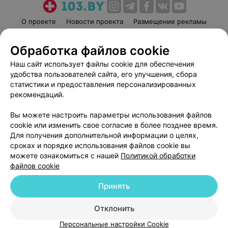
О проекте
Новости проекта
Размещение рекламы
Медицинский маркетинг
Публичный договор
Обработка файлов cookie
Пользовательское соглашение
Способы оплаты
Наш сайт использует файлы cookie для обеспечения
Вакансии
Партнеры
удобства пользователей сайта, его улучшения, сбора
Написать руководителю 103.by
статистики и предоставления персонализированных
Написать в поддержку
рекомендаций.
Персональные настройки cookie
Вы можете настроить параметры использования файлов
Обработка персональных данных
cookie или изменить свое согласие в более позднее время.
Для получения дополнительной информации о целях,
сроках и порядке использования файлов cookie вы
можете ознакомиться с нашей
Политикой обработки
файлов cookie
Принять
© 2026 ООО «Артокс Лаб», УНП 191700409
| 220012, Республика Беларусь,
г. Минск, улица Толбухина, 2, пом. 16 | help@103.by
Отклонить
Служба поддержки
+375 291212755
Персональные настройки Cookie