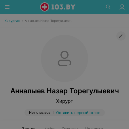
Хирургия
•
Анналыев Назар Торегулыевич
Анналыев Назар Торегулыевич
Хирург
Нет отзывов
Оставить первый отзыв
Запись
Инфо
Отзывы
На карте